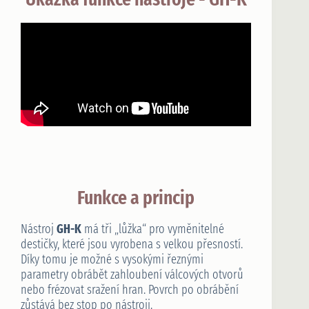
Funkce a princip
Nástroj
GH-K
má tři „lůžka“ pro vyměnitelné
destičky, které jsou vyrobena s velkou přesností.
Díky tomu je možné s vysokými řeznými
parametry obrábět zahloubení válcových otvorů
nebo frézovat sražení hran. Povrch po obrábění
zůstává bez stop po nástroji.