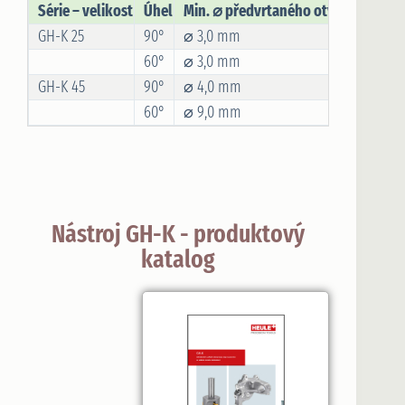
Série – velikost
Úhel
Min. ⌀ předvrtaného otvoru
Max. 
GH-K 25
90°
⌀ 3,0 mm
⌀ 25,
60°
⌀ 3,0 mm
⌀ 25,
GH-K 45
90°
⌀ 4,0 mm
⌀ 45,
60°
⌀ 9,0 mm
⌀ 45,
Nástroj GH-K - produktový
katalog