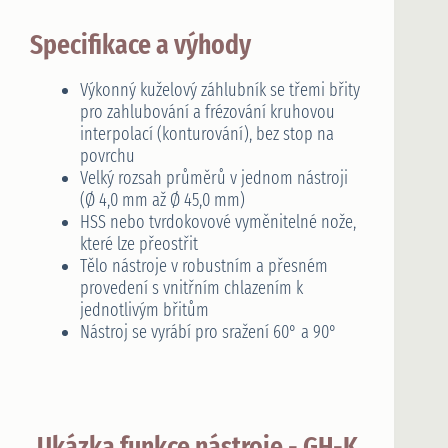
Specifikace a výhody
Výkonný kuželový záhlubník se třemi břity
pro zahlubování a frézování kruhovou
interpolací (konturování), bez stop na
povrchu
Velký rozsah průměrů v jednom nástroji
(Ø 4,0 mm až Ø 45,0 mm)
HSS nebo tvrdokovové vyměnitelné nože,
které lze přeostřit
Tělo nástroje v robustním a přesném
provedení s vnitřním chlazením k
jednotlivým břitům
Nástroj se vyrábí pro sražení 60° a 90°
Ukázka funkce nástroje - GH-K