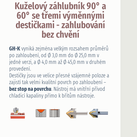
Kuželový záhlubník 90° a
60° se třemi výměnnými
destičkami - zahlubování
bez chvění
GH-K
vyniká zejména velkým rozsahem průměrů
po zahloubení, od Ø 3,0 mm do Ø 25,0 mm v
jedné verzi, a Ø 4,0 mm až Ø 45,0 mm v druhém
provedení.
Destičky jsou ve velice přesné vzájemné poloze a
zajistí tak velmi kvalitní povrch po zahloubení –
bez stop na povrchu
. Nástroj má vnitřní přívod
chladicí kapaliny přímo k břitům nástroje.