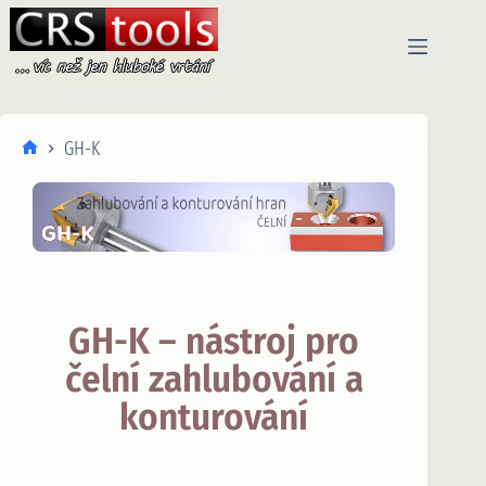
GH-K
GH-K – nástroj pro
čelní zahlubování a
konturování